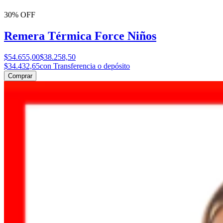
30% OFF
Remera Térmica Force Niños
$54.655,00
$38.258,50
$34.432,65
con Transferencia o depósito
Comprar