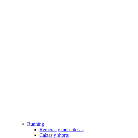
Running
Remeras y musculosas
Calzas y shorts