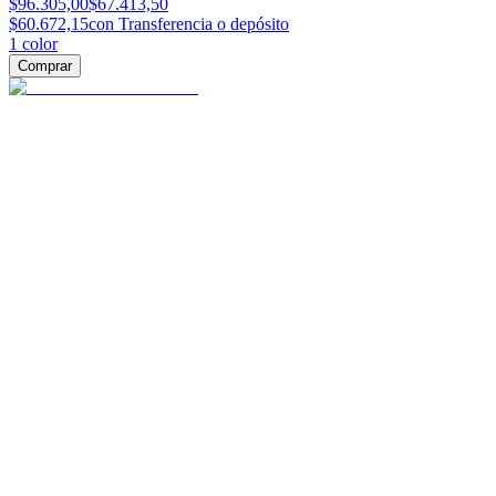
$96.305,00
$67.413,50
$60.672,15
con Transferencia o depósito
1
color
Comprar