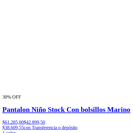
30% OFF
Pantalon Niño Stock Con bolsillos Marino
$61.285,00
$42.899,50
$38.609,55
con Transferencia o depósito
1
color